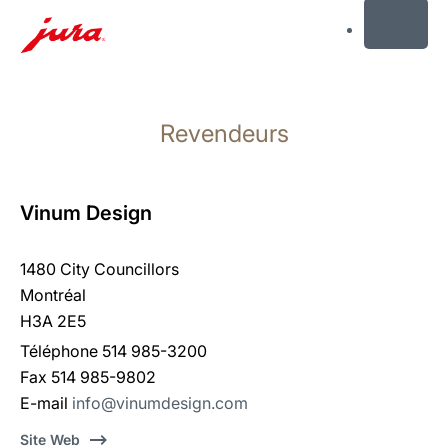
MENU
Afficher
le
Revendeurs
contenu
Afficher
la
recherche
Vinum Design
1480 City Councillors
Montréal
H3A 2E5
Téléphone 514 985-3200
Fax 514 985-9802
E-mail
info@vinumdesign.com
Site Web