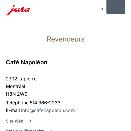
MENU
Afficher
le
Revendeurs
contenu
Afficher
la
recherche
Café Napoléon
2702 Lapierre
Montréal
H8N 2W9
Téléphone 514 366-2233
E-mail
info@cafenapoleon.com
Site Web
Calculer l’itinéraire