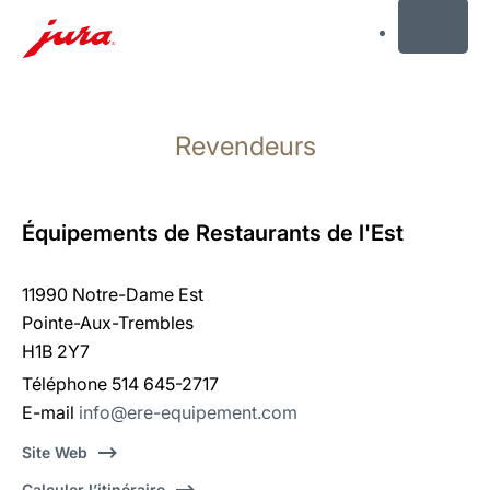
MENU
Afficher
le
Revendeurs
contenu
Afficher
la
recherche
Équipements de Restaurants de l'Est
11990 Notre-Dame Est
Pointe-Aux-Trembles
H1B 2Y7
Téléphone 514 645-2717
E-mail
info@ere-equipement.com
Site Web
Calculer l’itinéraire