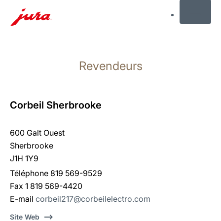
MENU
Afficher
le
Revendeurs
contenu
Afficher
la
recherche
Corbeil Sherbrooke
600 Galt Ouest
Sherbrooke
J1H 1Y9
Téléphone 819 569-9529
Fax 1 819 569-4420
E-mail
corbeil217@corbeilelectro.com
Site Web