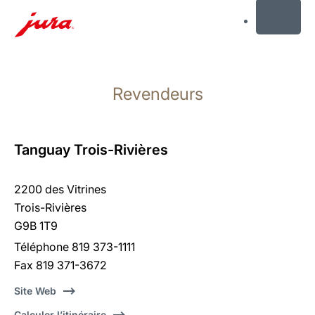
MENU
Afficher
le
Revendeurs
contenu
Afficher
la
recherche
Tanguay Trois-Rivières
2200 des Vitrines
Trois-Rivières
G9B 1T9
Téléphone 819 373-1111
Fax 819 371-3672
Site Web
Calculer l’itinéraire