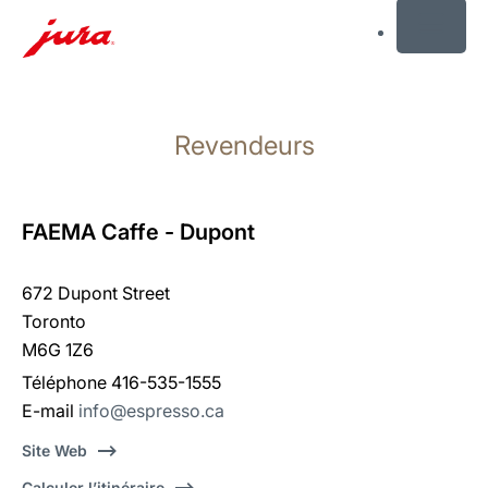
MENU
Afficher
le
Revendeurs
contenu
Afficher
la
recherche
FAEMA Caffe - Dupont
672 Dupont Street
Toronto
M6G 1Z6
Téléphone 416-535-1555
E-mail
info@espresso.ca
Site Web
Calculer l’itinéraire