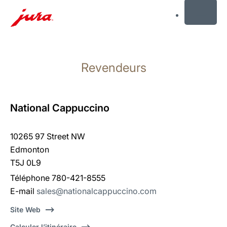
MENU
Afficher
le
Revendeurs
contenu
Afficher
la
recherche
National Cappuccino
10265 97 Street NW
Edmonton
T5J 0L9
Téléphone 780-421-8555
E-mail
sales@nationalcappuccino.com
Site Web
Calculer l’itinéraire