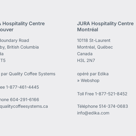
 Hospitality Centre
JURA Hospitality Centre
ouver
Montréal
Boundary Road
10118 St-Laurent
by, British Columbia
Montréal, Québec
da
Canada
4T5
H3L 2N7
 par Quality Coffee Systems
opéré par Edika
» Webshop
Free 1-877-461-4445
Toll Free 1-877-521-8452
phone
604-291-6166
qualitycoffeesystems.ca
Téléphone
514-374-0683
info@edika.com