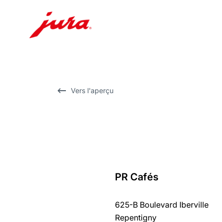
Afficher
le
contenu
Afficher
Vers l'aperçu
la
recherche
PR Cafés
Revenir
au
625-B Boulevard Iberville
récapitulatif
Repentigny