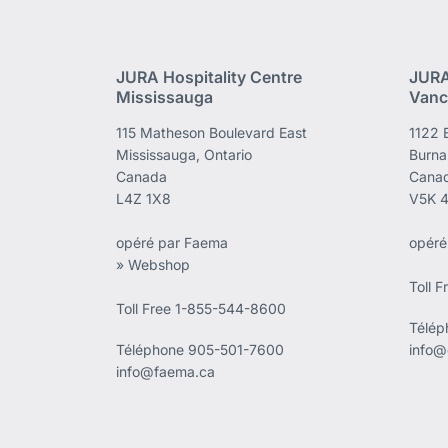
JURA Hospitality Centre
JURA
Mississauga
Vanc
115 Matheson Boulevard East
1122 
Mississauga, Ontario
Burna
Canada
Cana
L4Z 1X8
V5K 
opéré par Faema
opéré
» Webshop
Toll 
Toll Free 1-855-544-8600
Télé
Téléphone
905-501-7600
info@
info@faema.ca