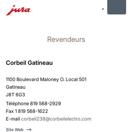
MENU
Afficher
le
Revendeurs
contenu
Afficher
la
recherche
Corbeil Gatineau
1100 Boulevard Maloney O. Local 501
Gatineau
J8T 6G3
Téléphone 819 568-2929
Fax 1 819 568-1622
E-mail
corbeil238@corbeilelectro.com
Site Web