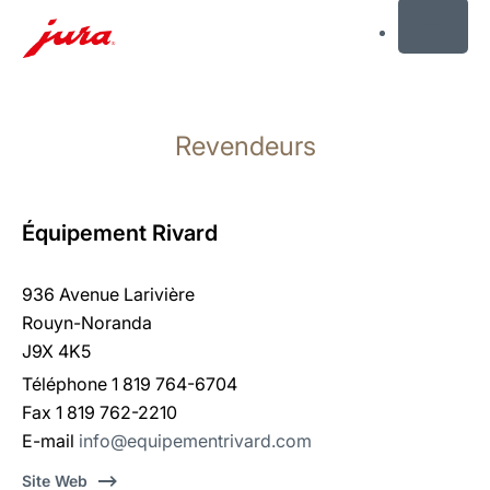
MENU
Afficher
le
Revendeurs
contenu
Afficher
la
recherche
Équipement Rivard
936 Avenue Larivière
Rouyn-Noranda
J9X 4K5
Téléphone 1 819 764-6704
Fax 1 819 762-2210
E-mail
info@equipementrivard.com
Site Web