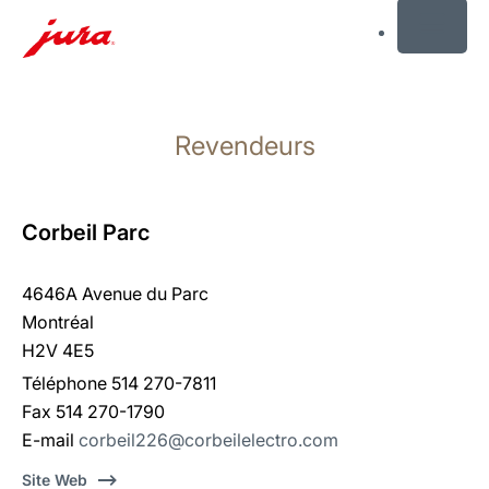
MENU
Afficher
le
Revendeurs
contenu
Afficher
la
recherche
Corbeil Parc
4646A Avenue du Parc
Montréal
H2V 4E5
Téléphone 514 270-7811
Fax 514 270-1790
E-mail
corbeil226@corbeilelectro.com
Site Web