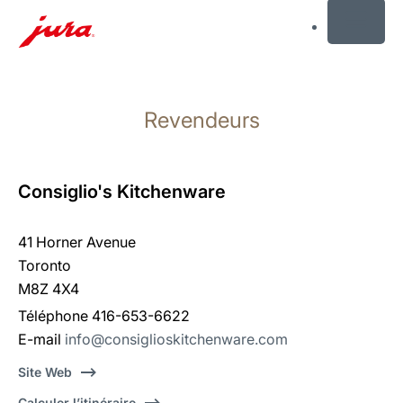
MENU
Afficher
le
Revendeurs
contenu
Afficher
la
recherche
Consiglio's Kitchenware
41 Horner Avenue
Toronto
M8Z 4X4
Téléphone 416-653-6622
E-mail
info@consiglioskitchenware.com
Site Web
Calculer l’itinéraire