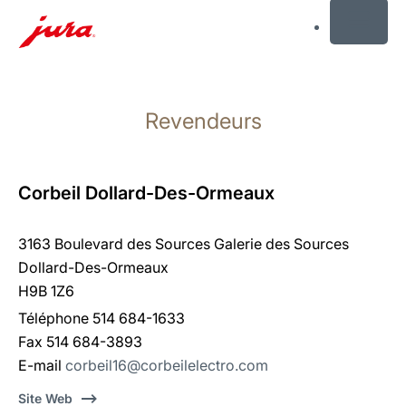
MENU
Afficher
le
Revendeurs
contenu
Afficher
la
recherche
Corbeil Dollard-Des-Ormeaux
3163 Boulevard des Sources Galerie des Sources
Dollard-Des-Ormeaux
H9B 1Z6
Téléphone 514 684-1633
Fax 514 684-3893
E-mail
corbeil16@corbeilelectro.com
Site Web