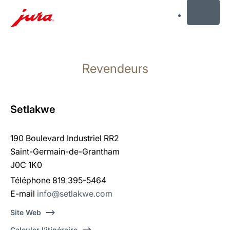
MENU
Afficher
le
Revendeurs
contenu
Afficher
la
recherche
Setlakwe
190 Boulevard Industriel RR2
Saint-Germain-de-Grantham
J0C 1K0
Téléphone 819 395-5464
E-mail
info@setlakwe.com
Site Web
Calculer l’itinéraire