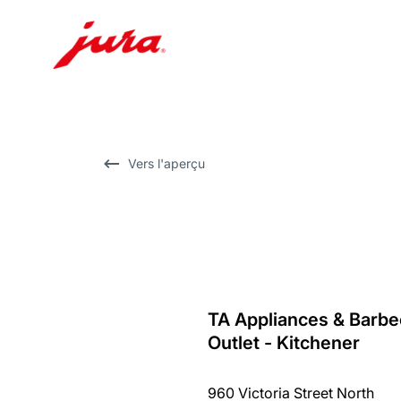
Afficher
le
contenu
Afficher
Vers l'aperçu
la
recherche
TA Appliances & Barb
Revenir
Outlet - Kitchener
au
récapitulatif
960 Victoria Street North