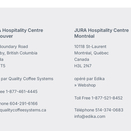
 Hospitality Centre
JURA Hospitality Centre
ouver
Montréal
Boundary Road
10118 St-Laurent
by, British Columbia
Montréal, Québec
da
Canada
4T5
H3L 2N7
 par Quality Coffee Systems
opéré par Edika
» Webshop
Free 1-877-461-4445
Toll Free 1-877-521-8452
phone
604-291-6166
qualitycoffeesystems.ca
Téléphone
514-374-0683
info@edika.com