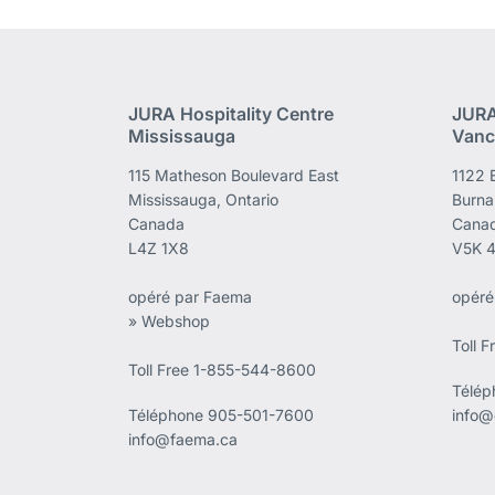
JURA Hospitality Centre
JURA
Mississauga
Vanc
115 Matheson Boulevard East
1122 
Mississauga, Ontario
Burna
Canada
Cana
L4Z 1X8
V5K 
opéré par Faema
opéré
» Webshop
Toll 
Toll Free 1-855-544-8600
Télé
Téléphone
905-501-7600
info@
info@faema.ca