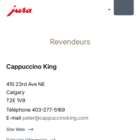
MENU
Afficher
le
Revendeurs
contenu
Afficher
la
recherche
Cappuccino King
410 23rd Ave NE
Calgary
T2E 1V9
Téléphone 403-277-5169
E-mail
peter@cappuccinoking.com
Site Web
Calculer l’itinéraire