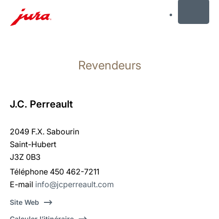
MENU
Afficher
le
Revendeurs
contenu
Afficher
la
recherche
J.C. Perreault
2049 F.X. Sabourin
Saint-Hubert
J3Z 0B3
Téléphone 450 462-7211
E-mail
info@jcperreault.com
Site Web
Calculer l’itinéraire