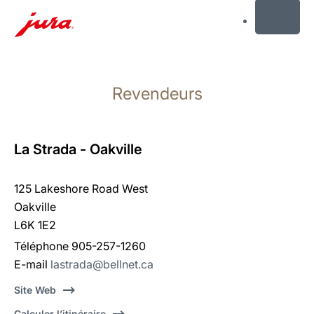
MENU
Afficher
le
Revendeurs
contenu
Afficher
la
recherche
La Strada - Oakville
125 Lakeshore Road West
Oakville
L6K 1E2
Téléphone 905-257-1260
E-mail
lastrada@bellnet.ca
Site Web
Calculer l’itinéraire