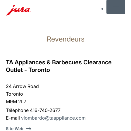
MENU
Afficher
le
Revendeurs
contenu
Afficher
la
recherche
TA Appliances & Barbecues Clearance
Outlet - Toronto
24 Arrow Road
Toronto
M9M 2L7
Téléphone 416-740-2677
E-mail
vlombardo@taappliance.com
Site Web