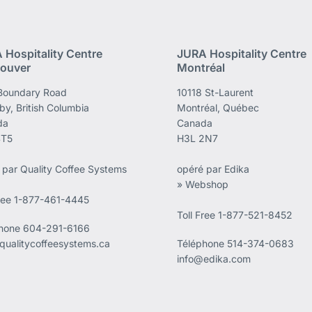
 Hospitality Centre
JURA Hospitality Centre
ouver
Montréal
Boundary Road
10118 St-Laurent
by, British Columbia
Montréal, Québec
da
Canada
4T5
H3L 2N7
 par Quality Coffee Systems
opéré par Edika
» Webshop
Free 1-877-461-4445
Toll Free 1-877-521-8452
phone
604-291-6166
qualitycoffeesystems.ca
Téléphone
514-374-0683
info@edika.com