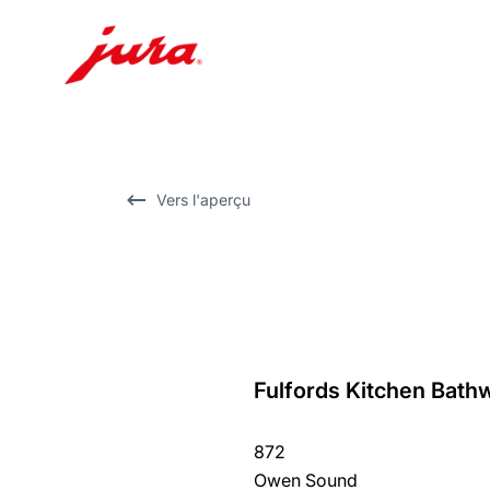
Afficher
le
contenu
Afficher
Vers l'aperçu
la
recherche
Fulfords Kitchen Bat
Revenir
au
872
récapitulatif
Owen Sound