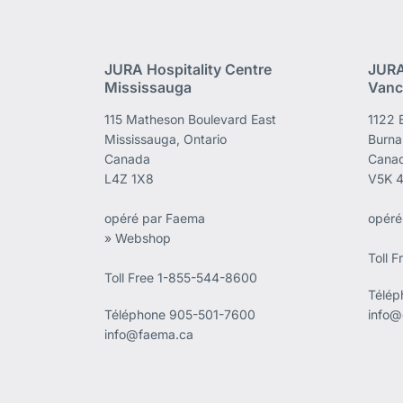
JURA Hospitality Centre
JURA
Mississauga
Vanc
115 Matheson Boulevard East
1122 
Mississauga, Ontario
Burna
Canada
Cana
L4Z 1X8
V5K 
opéré par Faema
opéré
» Webshop
Toll 
Toll Free 1-855-544-8600
Télé
Téléphone
905-501-7600
info@
info@faema.ca