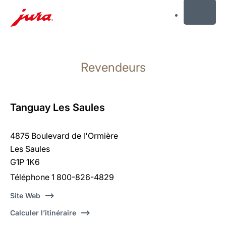
MENU
Afficher
le
Revendeurs
contenu
Afficher
la
recherche
Tanguay Les Saules
4875 Boulevard de l'Ormière
Les Saules
G1P 1K6
Téléphone 1 800-826-4829
Site Web
Calculer l’itinéraire