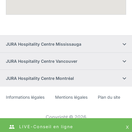
JURA Hospitality Centre Mississauga
JURA Hospitality Centre Vancouver
JURA Hospitality Centre Montréal
Informations légales
Mentions légales
Plan du site
Site
[Website
Web
information]
Copyright © 2026
LIVE-Conseil en ligne