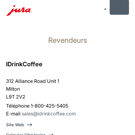
MENU
Afficher
le
Revendeurs
contenu
Afficher
la
recherche
IDrinkCoffee
312 Alliance Road Unit 1
Milton
L9T 2V2
Téléphone 1-800-425-5405
E-mail
sales@idrinkcoffee.com
Site Web
Calculer l’itinéraire