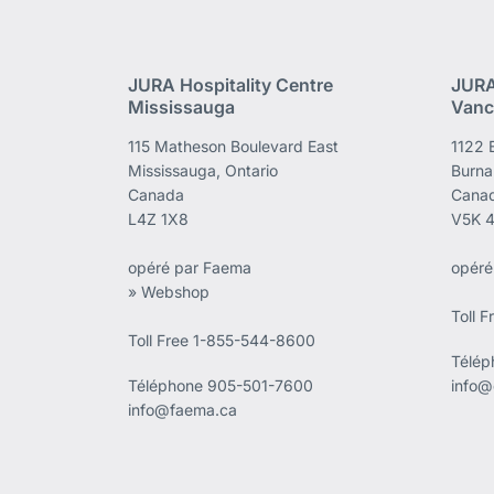
JURA Hospitality Centre
JURA
Mississauga
Vanc
115 Matheson Boulevard East
1122 
Mississauga, Ontario
Burna
Canada
Cana
L4Z 1X8
V5K 
opéré par Faema
opéré
» Webshop
Toll 
Toll Free 1-855-544-8600
Télé
Téléphone
905-501-7600
info@
info@faema.ca