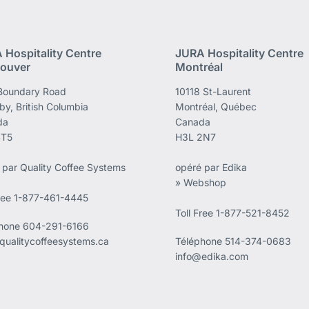
 Hospitality Centre
JURA Hospitality Centre
ouver
Montréal
Boundary Road
10118 St-Laurent
by, British Columbia
Montréal, Québec
da
Canada
4T5
H3L 2N7
 par Quality Coffee Systems
opéré par Edika
» Webshop
Free 1-877-461-4445
Toll Free 1-877-521-8452
phone
604-291-6166
qualitycoffeesystems.ca
Téléphone
514-374-0683
info@edika.com