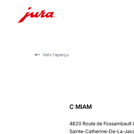
Afficher
le
contenu
Afficher
Vers l'aperçu
la
recherche
C MIAM
Revenir
au
4620 Route de Fossambault 
récapitulatif
Sainte-Catherine-De-La-Jac