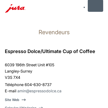
MENU
Afficher
le
Revendeurs
contenu
Afficher
la
recherche
Espresso Dolce/Ultimate Cup of Coffee
6039 196th Street Unit #105
Langley-Surrey
V3S 7X4
Téléphone 604-630-8737
E-mail
amin@espressodolce.ca
Site Web
Calculer l’itinéraire