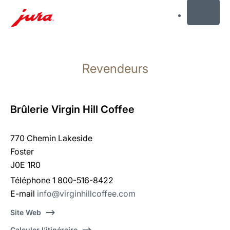
MENU
Afficher
le
Revendeurs
contenu
Afficher
la
recherche
Brûlerie Virgin Hill Coffee
770 Chemin Lakeside
Foster
J0E 1R0
Téléphone 1 800-516-8422
E-mail
info@virginhillcoffee.com
Site Web
Calculer l’itinéraire