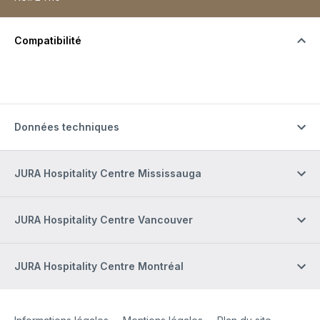
Compatibilité
Données techniques
JURA Hospitality Centre Mississauga
JURA Hospitality Centre Vancouver
JURA Hospitality Centre Montréal
Site Web
[Website information]