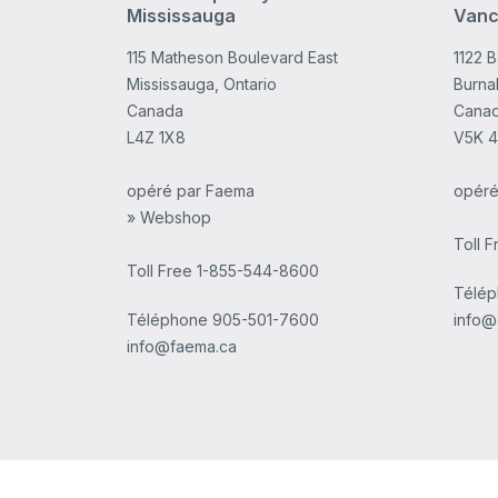
Mississauga
Vanc
115 Matheson Boulevard East
1122 
Mississauga, Ontario
Burnab
Canada
Cana
L4Z 1X8
V5K 
opéré par Faema
opéré
» Webshop
Toll 
Toll Free 1-855-544-8600
Télé
Téléphone
905-501-7600
info@
info@faema.ca