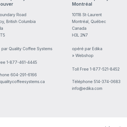
ouver
Montréal
Boundary Road
10118 St-Laurent
y, British Columbia
Montréal, Québec
da
Canada
4T5
H3L 2N7
 par Quality Coffee Systems
opéré par Edika
» Webshop
Free 1-877-461-4445
Toll Free 1-877-521-8452
phone
604-291-6166
qualitycoffeesystems.ca
Téléphone
514-374-0683
info@edika.com