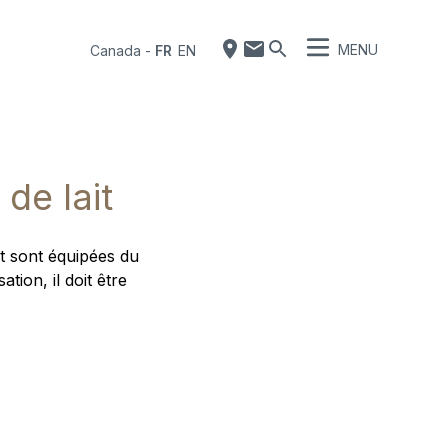
MENU
Canada
-
FR
EN
de lait
it sont équipées du
tion, il doit être