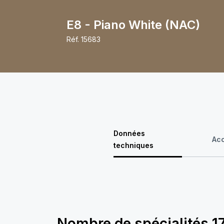
E8 - Piano White (NAC)
Réf.
15683
Données
Ac
techniques
Nombre de spécialités
1