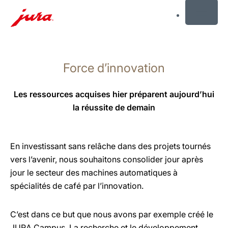
MENU
Afficher
le
Force d’innovation
contenu
Afficher
la
Les ressources acquises hier préparent aujourd’hui
recherche
la réussite de demain
En investissant sans relâche dans des projets tournés
vers l’avenir, nous souhaitons consolider jour après
jour le secteur des machines automatiques à
spécialités de café par l’innovation.
C’est dans ce but que nous avons par exemple créé le
JURA Campus. La recherche et le développement