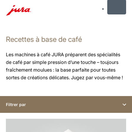
MENU
Afficher
le
Recettes à base de café
contenu
Afficher
la
Les machines à café JURA préparent des spécialités
recherche
de café par simple pression d’une touche – toujours
fraîchement moulues : la base parfaite pour toutes
sortes de créations délicates. Jugez par vous-même !
Filtrer par
Afficher
la